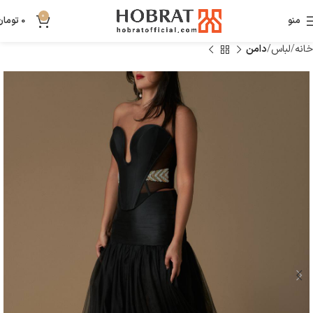
0
منو
0
تومان
خانه
لباس
دامن