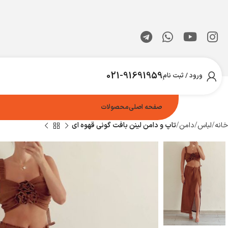
021-91691959
ورود / ثبت نام
صفحه اصلی
محصولات
خانه
لباس
دامن
تاپ و دامن لینن بافت گونی قهوه ای