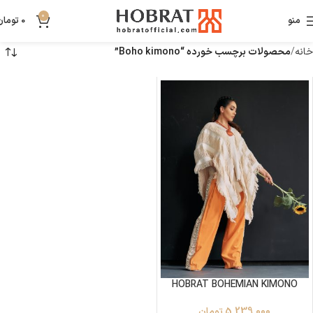
0
منو
0
تومان
خانه
محصولات برچسب خورده “Boho kimono”
HOBRAT BOHEMIAN KIMONO
5,239,000
تومان