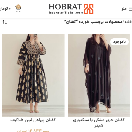
0
منو
0
تومان
خانه
محصولات برچسب خورده “کفتان”
ناموجود
کفتان حریر مشکی با سنگدوزی
کفتان پیراهن لینن طلاکوب
شبدر
12,844,000
تومان