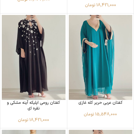
18,421,000
تومان
کفتان عربی حریر کله غازی
کفتان رومی اپلیکه آینه مشکی و
نقره ای
15,548,000
تومان
18,421,000
تومان