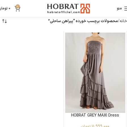
0
منو
0
تومان
خانه
محصولات برچسب خورده “پیراهن ساحلی”
HOBRAT GREY MAXI Dress
11,999,000
تومان