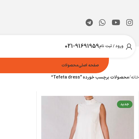
021-91691959
ورود / ثبت نام
صفحه اصلی
محصولات
خانه
محصولات برچسب خورده “Tefeta dress”
جدید