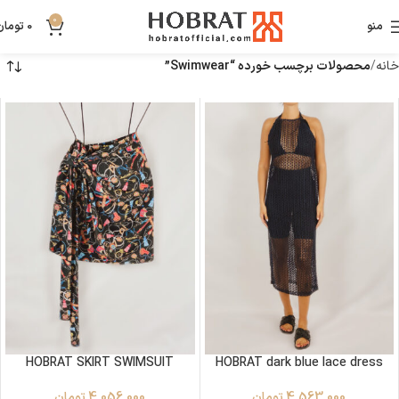
0
منو
0
تومان
خانه
محصولات برچسب خورده “Swimwear”
HOBRAT SKIRT SWIMSUIT
HOBRAT dark blue lace dress
4,563,000
تومان
4,056,000
تومان