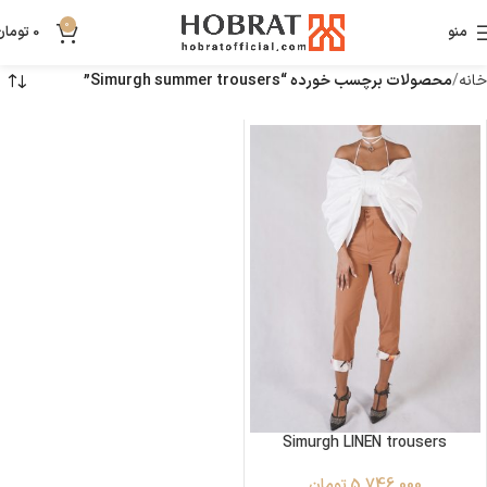
0
منو
0
تومان
خانه
محصولات برچسب خورده “Simurgh summer trousers”
Simurgh LINEN trousers
5,746,000
تومان