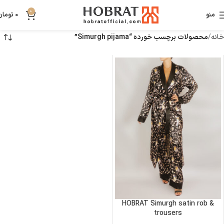
0
منو
0
تومان
خانه
محصولات برچسب خورده “Simurgh pijama”
HOBRAT Simurgh satin rob &
trousers