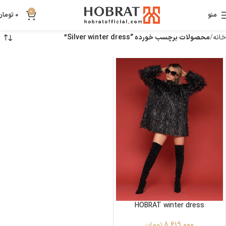
0
منو
0
تومان
خانه
محصولات برچسب خورده “Silver winter dress”
HOBRAT winter dress
8,619,000
تومان