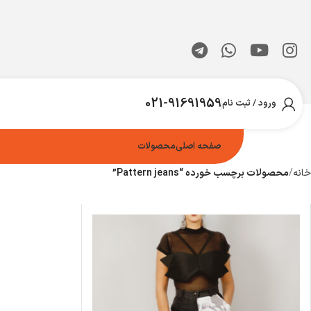
021-91691959
ورود / ثبت نام
صفحه اصلی
محصولات
خانه
محصولات برچسب خورده “Pattern jeans”