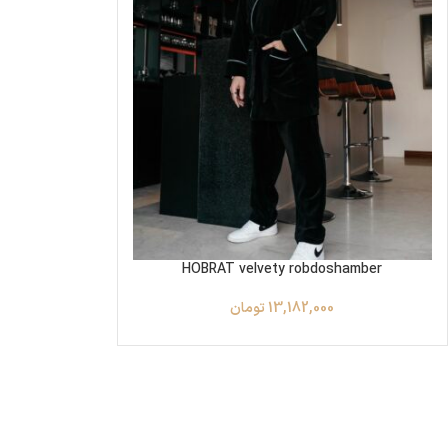
HOBRAT velvety robdoshamber
13,182,000
تومان