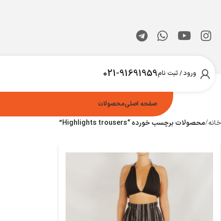
021-91691959
ورود / ثبت نام
صفحه اصلی
محصولات
خانه
محصولات برچسب خورده “Highlights trousers”