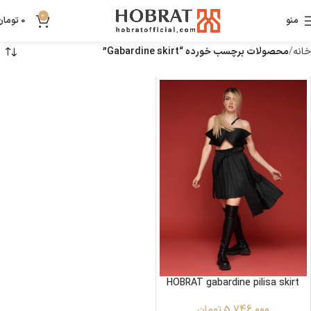
0
منو
0
تومان
خانه
محصولات برچسب خورده “Gabardine skirt”
HOBRAT gabardine pilisa skirt
5,746,000
تومان