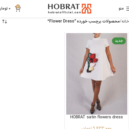
0
منو
0
تومان
خانه
محصولات برچسب خورده “Flower Dress”
جدید
HOBRAT satin flowers dress
9,633,000
تومان