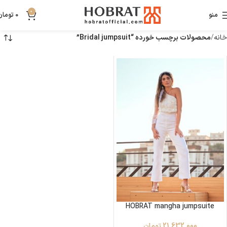
0
منو
0
تومان
خانه
محصولات برچسب خورده “Bridal jumpsuit”
HOBRAT mangha jumpsuite
21,632,000
تومان