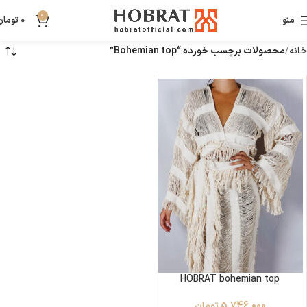
0
منو
0
تومان
خانه
محصولات برچسب خورده “Bohemian top”
HOBRAT bohemian top
5,746,000
تومان