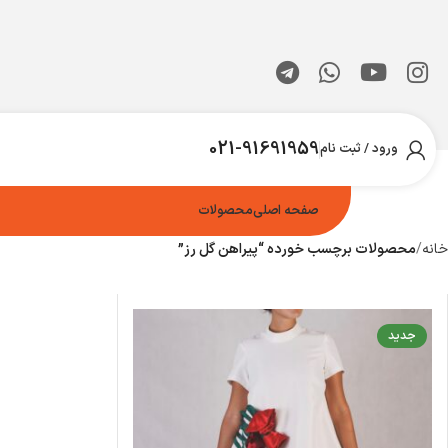
021-91691959
ورود / ثبت نام
صفحه اصلی
محصولات
خانه
محصولات برچسب خورده “پیراهن گل رز”
جدید