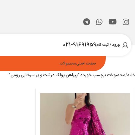
021-91691959
ورود / ثبت نام
صفحه اصلی
محصولات
خانه
محصولات برچسب خورده “پیراهن پولک درشت و پر سرخابی رومی”