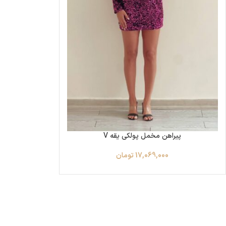
پیراهن مخمل پولکی یقه V
17,069,000
تومان