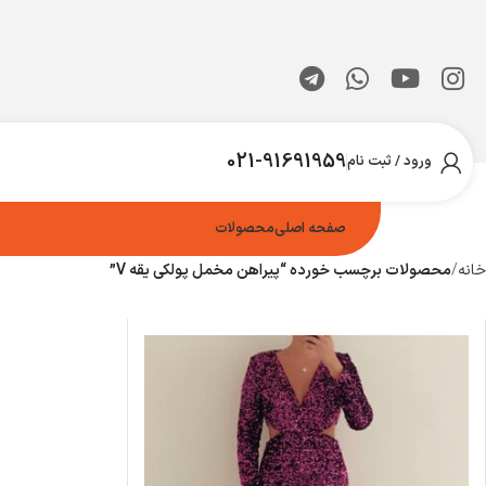
021-91691959
ورود / ثبت نام
صفحه اصلی
محصولات
خانه
محصولات برچسب خورده “پیراهن مخمل پولکی یقه V”