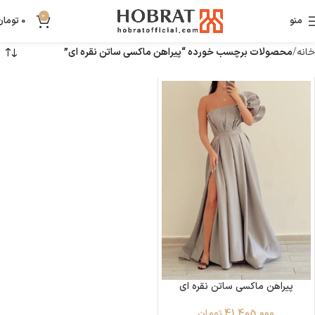
0
منو
0
تومان
خانه
محصولات برچسب خورده “پیراهن ماکسی ساتن نقره ای”
پیراهن ماکسی ساتن نقره ای
41,405,000
تومان