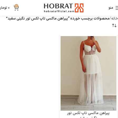
0
منو
0
تومان
خانه
محصولات برچسب خورده “پیراهن ماکسی تاپ لکس تور نگینی سفید”
پیراهن ماکسی تاپ لکس تور