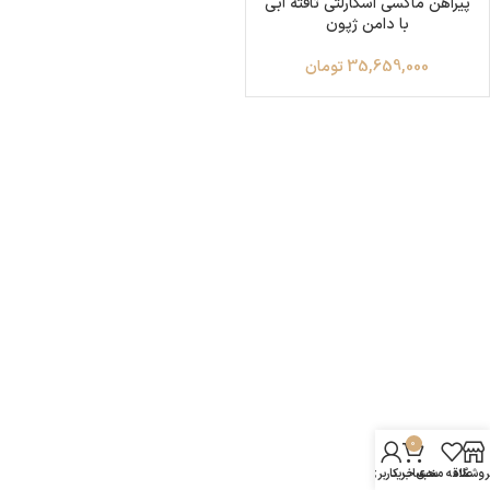
پیراهن ماکسی اسکارلتی تافته آبی
با دامن ژپون
35,659,000
تومان
0
روشگاه
علاقه مندی
سبد خرید
حساب کاربری من