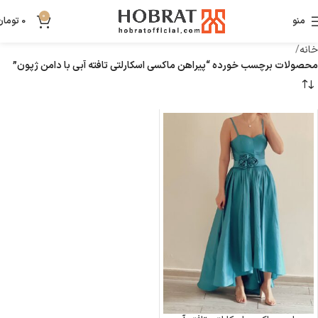
0
منو
0
تومان
خانه
محصولات برچسب خورده “پیراهن ماکسی اسکارلتی تافته آبی با دامن ژپون”