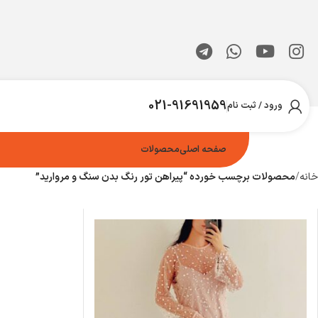
021-91691959
ورود / ثبت نام
صفحه اصلی
محصولات
خانه
محصولات برچسب خورده “پیراهن تور رنگ بدن سنگ و مروارید”