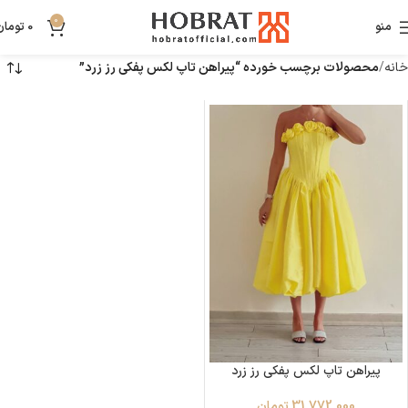
0
منو
0
تومان
خانه
محصولات برچسب خورده “پیراهن تاپ لکس پفکی رز زرد”
پیراهن تاپ لکس پفکی رز زرد
31,772,000
تومان