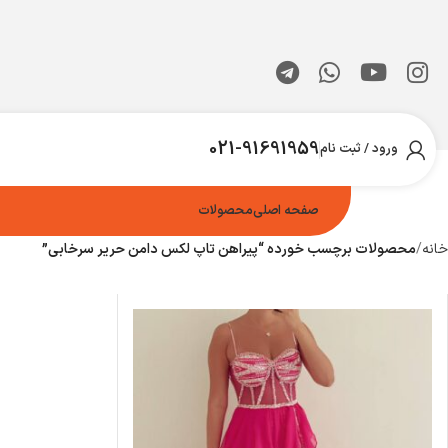
021-91691959
ورود / ثبت نام
صفحه اصلی
محصولات
خانه
محصولات برچسب خورده “پیراهن تاپ لکس دامن حریر سرخابی”