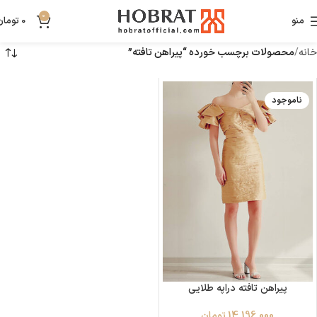
0
منو
0
تومان
خانه
محصولات برچسب خورده “پیراهن تافته”
ناموجود
پیراهن تافته دراپه طلایی
14,196,000
تومان