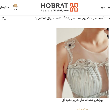
0
منو
0
تومان
خانه
محصولات برچسب خورده “مناسب برای عکاسی”
پیراهن دنباله دار حریر نقره ای
0
تومان