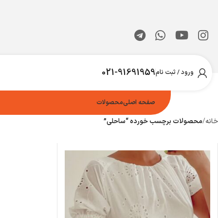
021-91691959
ورود / ثبت نام
صفحه اصلی
محصولات
خانه
محصولات برچسب خورده “ساحلی”