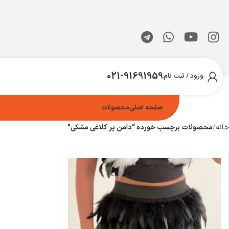
021-91691959
ورود / ثبت نام
صفحه اصلی
محصولات
خانه
محصولات برچسب خورده “دامن پر کلاغی مشکی”