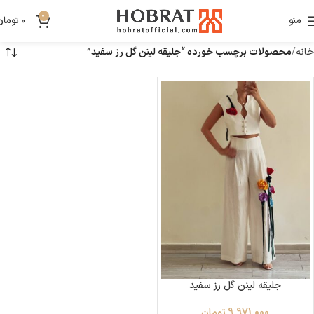
0
منو
0
تومان
خانه
محصولات برچسب خورده “جلیقه لینن گل رز سفید”
جلیقه لینن گل رز سفید
9,971,000
تومان