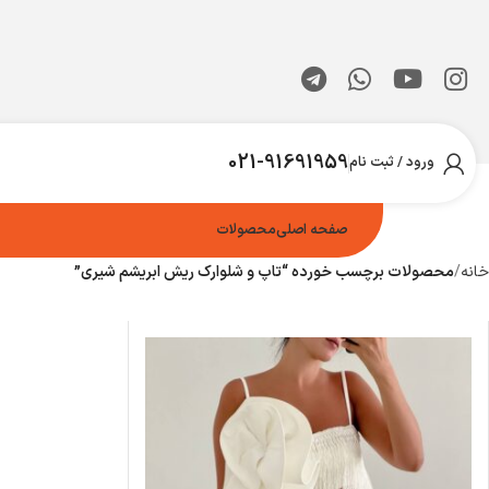
021-91691959
ورود / ثبت نام
صفحه اصلی
محصولات
خانه
محصولات برچسب خورده “تاپ و شلوارک ریش ابریشم شیری”