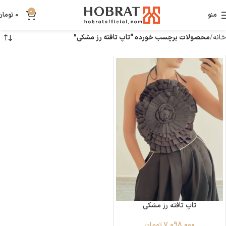
0
منو
0
تومان
خانه
محصولات برچسب خورده “تاپ تافته رز مشکی”
تاپ تافته رز مشکی
7,098,000
تومان